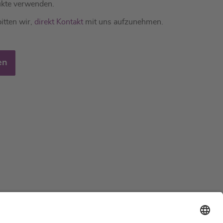
kte verwenden.
itten wir,
direkt Kontakt
mit uns aufzunehmen.
en
Support
Zertifizierungen