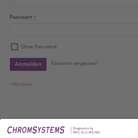
Passwort
Show Password
Passwort vergessen?
Anmelden
Rech