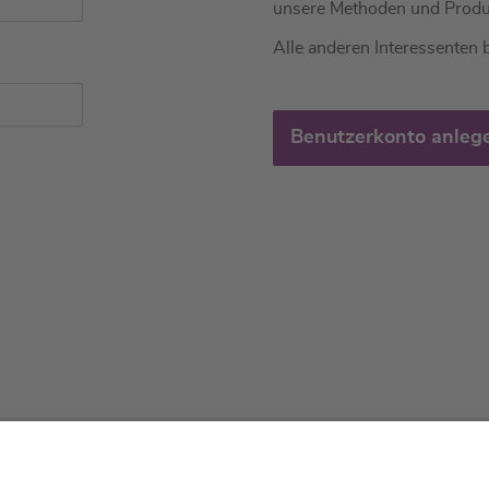
unsere Methoden und Produ
Alle anderen Interessenten b
Benutzerkonto anleg
tliches
Über uns
Service & 