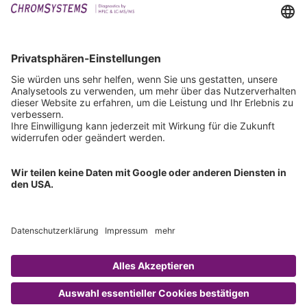
Events
Downloads
Technischer Support
Allgemeine Anfrage
IFU anfordern
Zertifizierungen
EU IVDR Zertifikat
ISO 9001 Zertifikat
ISO 13485 Zertifikat
ISO 13485 MDSAP Zertifikat