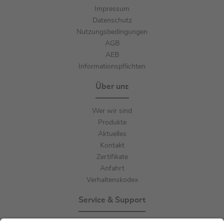
Impressum
Datenschutz
Nutzungsbedingungen
AGB
AEB
Informationspflichten
Über uns
Wer wir sind
Produkte
Aktuelles
Kontakt
Zertifikate
Anfahrt
Verhaltenskodex
Service & Support