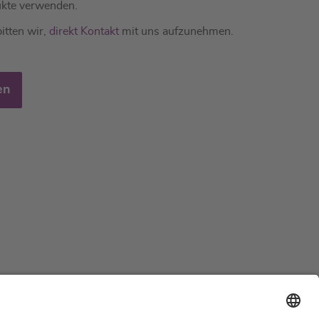
kte verwenden.
itten wir,
direkt Kontakt
mit uns aufzunehmen.
en
Support
Zertifizierungen