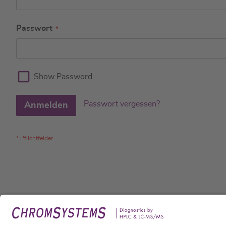
Passwort
Show Password
Passwort vergessen?
Anmelden
Rech