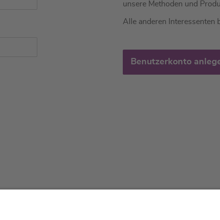
unsere Methoden und Produ
Alle anderen Interessenten b
Benutzerkonto anleg
tliches
Über uns
Service & 