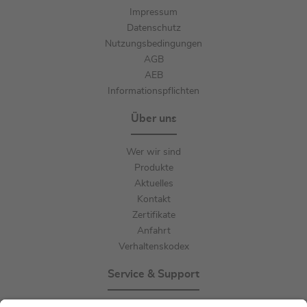
Impressum
Datenschutz
Nutzungsbedingungen
AGB
AEB
Informationspflichten
Über uns
Wer wir sind
Produkte
Aktuelles
Kontakt
Zertifikate
Anfahrt
Verhaltenskodex
Service & Support