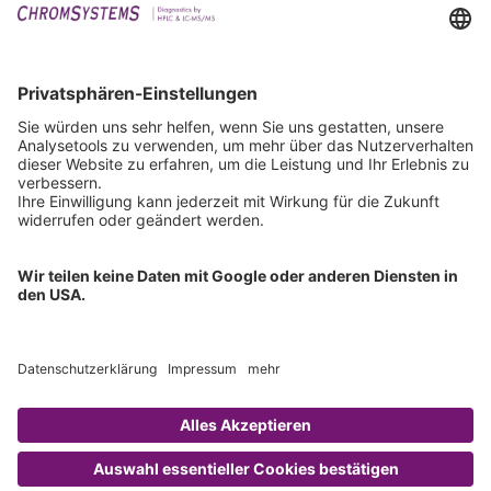
Events
Downloads
Technischer Support
Allgemeine Anfrage
IFU anfordern
Zertifizierungen
EU IVDR Zertifikat
ISO 9001 Zertifikat
ISO 13485 Zertifikat
ISO 13485 MDSAP Zertifikat