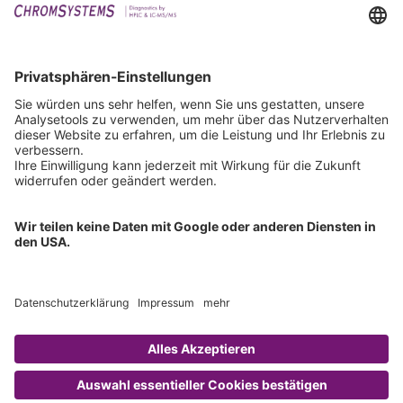
Events
Downloads
Technischer Support
Allgemeine Anfrage
IFU anfordern
Zertifizierungen
EU IVDR Zertifikat
ISO 9001 Zertifikat
ISO 13485 Zertifikat
ISO 13485 MDSAP Zertifikat