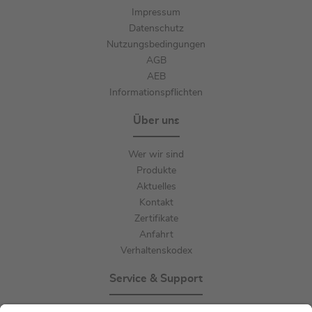
Impressum
Datenschutz
Nutzungsbedingungen
AGB
AEB
Informationspflichten
Über uns
Wer wir sind
Produkte
Aktuelles
Kontakt
Zertifikate
Anfahrt
Verhaltenskodex
Service & Support