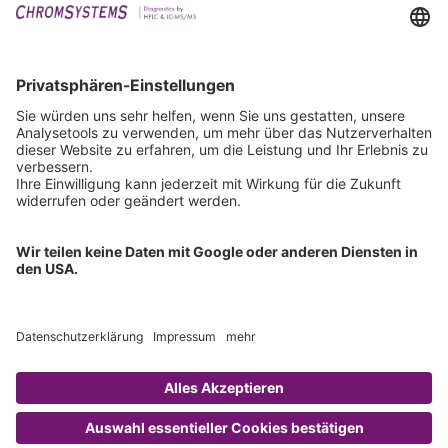
Events
Downloads
Technischer Support
Allgemeine Anfrage
IFU anfordern
Zertifizierungen
EU IVDR Zertifikat
ISO 9001 Zertifikat
ISO 13485 Zertifikat
ISO 13485 MDSAP Zertifikat