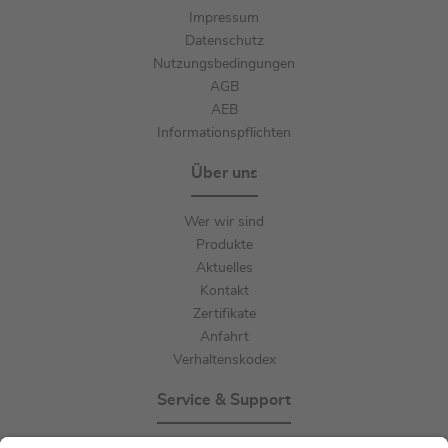
Impressum
Datenschutz
Nutzungsbedingungen
AGB
AEB
Informationspflichten
Über uns
Wer wir sind
Produkte
Aktuelles
Kontakt
Zertifikate
Anfahrt
Verhaltenskodex
Service & Support