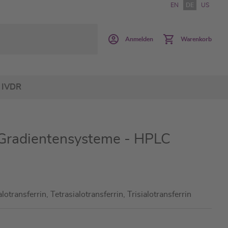
EN
DE
US
Anmelden
Warenkorb
IVDR
 Gradientensysteme - HPLC
lotransferrin, Tetrasialotransferrin, Trisialotransferrin