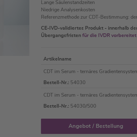
Lange Säulenstandzeiten
Niedrige Analysenkosten
Referenzmethode zur CDT-Bestimmung: de
CE-IVD-validiertes Produkt - innerhalb d
Übergangsfristen
für die IVDR vorbereitet
Artikelname
Artikel
CDT im Serum - ternäres Gradientensyste
für
gruppiertes
Bestell-Nr.:
54030
Produkt
CDT im Serum - ternäres Gradientensyste
Bestell-Nr.:
54030/500
Angebot / Bestellung