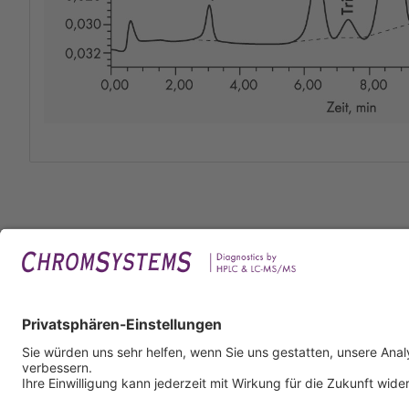
Rech
Impr
Daten
Nutzu
AGB