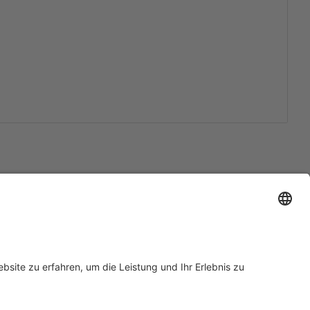
Support
Zertifizierungen
EU IVDR Zertifikat
ISO 9001 Zertifikat
 Support
ISO 13485 Zertifikat
Anfrage
ISO 13485 MDSAP Zertifikat