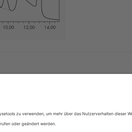
tliches
Über uns
Service & 
essum
Wer wir sind
Events
schutz
Produkte
Downloads
ngsbedingungen
Aktuelles
Technischer
Kontakt
Allgemeine 