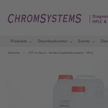
Zum
Inhalt
springen
Produkte
Downloadcenter
Events
Übe
Startseite
CDT im Serum - ternäre Gradientensysteme - HPLC
Zum
Ende
der
Bildgalerie
springen