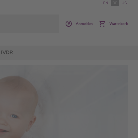
EN
DE
US
Anmelden
Warenkorb
IVDR
und zuverlässige Arbeitsabläufe
ischen Labor durch die
erung mit MassSTAR