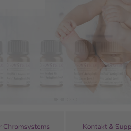
Automation
Spannende
Entwicklu
zukunftssi
Zur Karriere
r Chromsystems
Kontakt & Supp