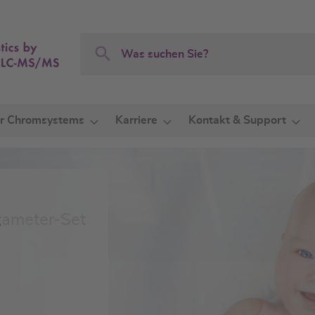
Search
Search
r Chromsystems
Karriere
Kontakt & Support
,
ameter-Set
Effiziente 
im diagnost
Automatisi