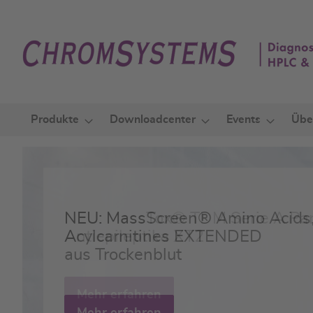
Zum
Inhalt
springen
Produkte
Downloadcenter
Events
Übe
NEU: MassScreen® Amino Acids
NEU: MassTox® TDM Serie A Par
Acylcarnitines EXTENDED
Antiepileptika XT2
aus Trockenblut
Mehr erfahren