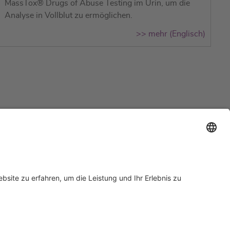
MassTox® Drugs of Abuse Testing im Urin, um die
Analyse in Vollblut zu ermöglichen.
>> mehr (Englisch)
Support
Zertifizierungen
EU IVDR Zertifikat
ISO 9001 Zertifikat
 Support
ISO 13485 Zertifikat
Anfrage
ISO 13485 MDSAP Zertifikat
rn