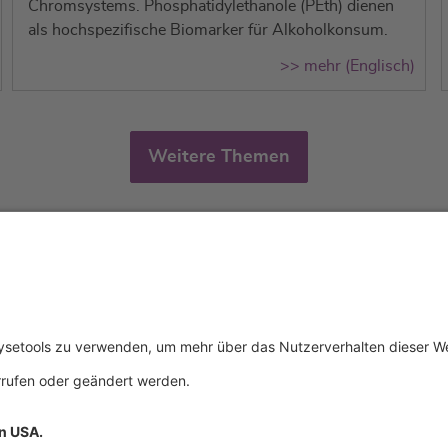
Chromsystems. Phosphatidylethanole (PEth) dienen
als hochspezifische Biomarker für Alkoholkonsum.
>> mehr (Englisch)
Weitere Themen
tliches
Über uns
Service & 
essum
Wer wir sind
Events
schutz
Produkte
Downloads
ngsbedingungen
Aktuelles
Technischer
Kontakt
Allgemeine 
Zertifikate
IFU anforde
mationspflichten
Anfahrt