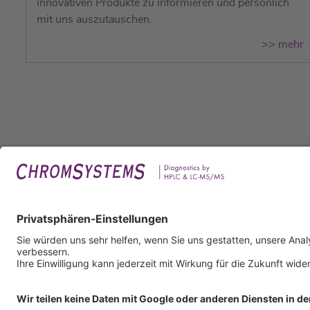
innovativen Produkte zu informieren und persönlich
mit uns auszutauschen.
>> mehr
Rech
Impr
Daten
Nutzu
AGB
AEB
Infor