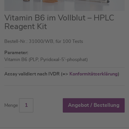
Zum
Vitamin B6 im Vollblut – HPLC
Anfang
Reagent Kit
der
Bildgalerie
Bestell-Nr.: 31000/WB, für 100 Tests
springen
Parameter:
Vitamin B6 (PLP, Pyridoxal-5’-phosphat)
Assay validiert nach IVDR (=>
Konformitätserklärung
)
Angebot / Bestellung
Menge