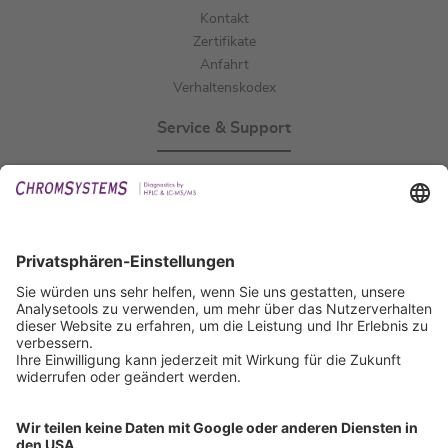
Kontakt
Zertifikate
Anfahrt
Verhaltenskodex
Service & Support
Events
Downloads
Technischer Support
Allgemeine Anfrage
IFU anfordern
Zertifizierungen
EU IVDR Zertifikat
ISO 9001 Zertifikat