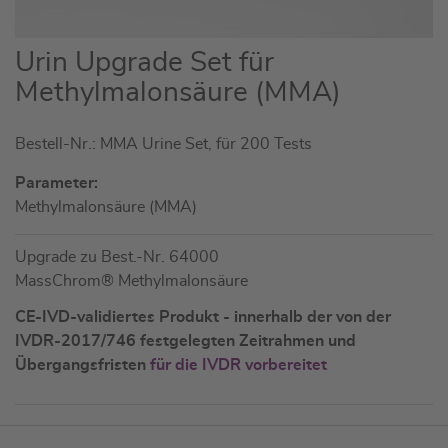
Zum
Urin Upgrade Set für
Anfang
Methylmalonsäure (MMA)
der
Bildgalerie
Bestell-Nr.: MMA Urine Set, für 200 Tests
springen
Parameter:
Methylmalonsäure (MMA)
Upgrade zu Best.-Nr. 64000
MassChrom® Methylmalonsäure
CE-IVD-validiertes Produkt - innerhalb der von der
IVDR-2017/746 festgelegten Zeitrahmen und
Übergangsfristen
für die IVDR vorbereitet
Artikel