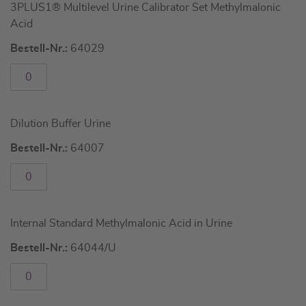
3PLUS1® Multilevel Urine Calibrator Set Methylmalonic
für
Acid
gruppiertes
Produkt
Bestell-Nr.:
64029
Dilution Buffer Urine
Bestell-Nr.:
64007
Internal Standard Methylmalonic Acid in Urine
Bestell-Nr.:
64044/U