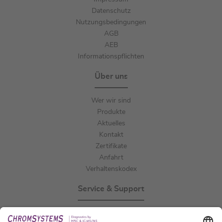
Datenschutz
Nutzungsbedingungen
AGB
AEB
Informationspflichten
Über uns
Wer wir sind
Produkte
Aktuelles
Kontakt
Zertifikate
Anfahrt
Verhaltenskodex
Service & Support
Events