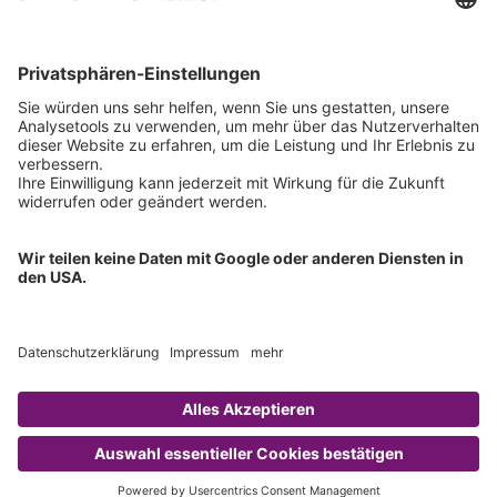
Downloads
Technischer Support
Allgemeine Anfrage
IFU anfordern
Zertifizierungen
EU IVDR Zertifikat
ISO 9001 Zertifikat
ISO 13485 Zertifikat
ISO 13485 MDSAP Zertifikat
Copyright © 2026 Chromsystems Instruments & Chemicals GmbH.