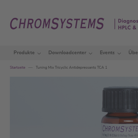
Zum
Inhalt
springen
Produkte
Downloadcenter
Events
Übe
Startseite
Tuning Mix Tricyclic Antidepressants TCA 1
Zum
Ende
der
Bildgalerie
springen