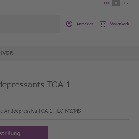
EN
DE
US
Anmelden
Warenkorb
IVDR
idepressants TCA 1
sche Antidepressiva TCA 1 - LC-MS/MS
stellung