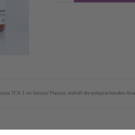
essiva TCA 1 im Serum/ Plasma, enthält die entsprechenden Anal