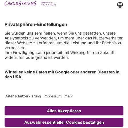
Events
Downloads
Technischer Support
Allgemeine Anfrage
IFU anfordern
Zertifizierungen
EU IVDR Zertifikat
ISO 9001 Zertifikat
ISO 13485 Zertifikat
ISO 13485 MDSAP Zertifikat