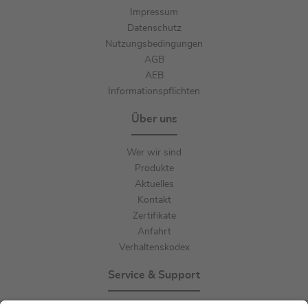
Impressum
Datenschutz
Nutzungsbedingungen
AGB
AEB
Informationspflichten
Über uns
Wer wir sind
Produkte
Aktuelles
Kontakt
Zertifikate
Anfahrt
Verhaltenskodex
Service & Support