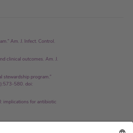
m.” Am. J. Infect. Control.
nd clinical outcomes. Am. J.
ial stewardship program.”
(6):573-580. doi:
 implications for antibiotic