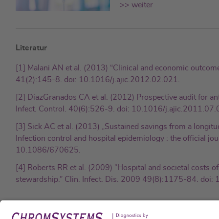
>> weiter
Literatur
[1] Malani AN et al. (2013) “Clinical and economic outcome
41(2):145-8. doi: 10.1016/j.ajic.2012.02.021.
[2] DiazGranados CA et al. (2012) Prospective audit for ant
Infect. Control. 40(6):526-9. doi: 10.1016/j.ajic.2011.07.
[3] Sick AC et al. (2013) „Sustained savings from a longit
Infection control and hospital epidemiology : the official j
10.1086/670625.
[4] Roberts RR et al. (2009) “Hospital and societal costs of 
stewardship.” Clin. Infect. Dis. 2009 49(8):1175-84. doi