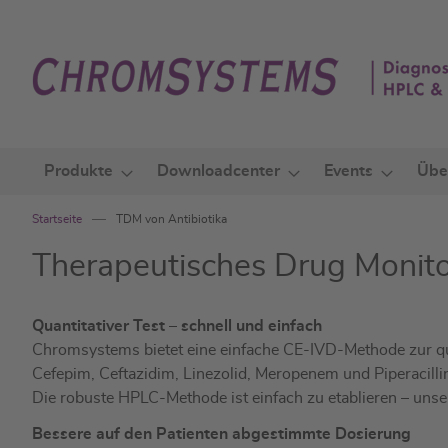
Zum
Inhalt
springen
Produkte
Downloadcenter
Events
Übe
Startseite
TDM von Antibiotika
Therapeutisches Drug Monitori
Quantitativer Test – schnell und einfach
Chromsystems bietet eine einfache CE-IVD-Methode zur qu
Cefepim, Ceftazidim, Linezolid, Meropenem und Piperacil
Die robuste HPLC-Methode ist einfach zu etablieren – unse
Bessere auf den Patienten abgestimmte Dosierung