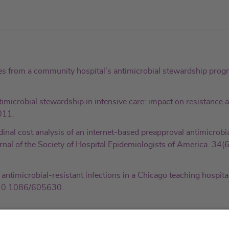
s from a community hospital's antimicrobial stewardship progra
imicrobial stewardship in intensive care: impact on resistance a
011.
udinal cost analysis of an internet-based preapproval antimicrob
ournal of the Society of Hospital Epidemiologists of America. 34
antimicrobial-resistant infections in a Chicago teaching hospital:
: 10.1086/605630.