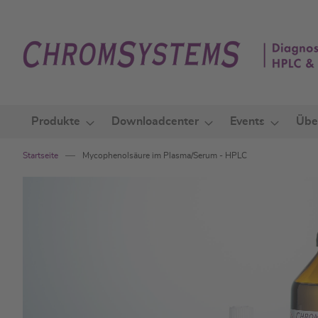
Zum
Inhalt
springen
Produkte
Downloadcenter
Events
Übe
Startseite
Mycophenolsäure im Plasma/Serum - HPLC
Zum
Ende
der
Bildgalerie
springen