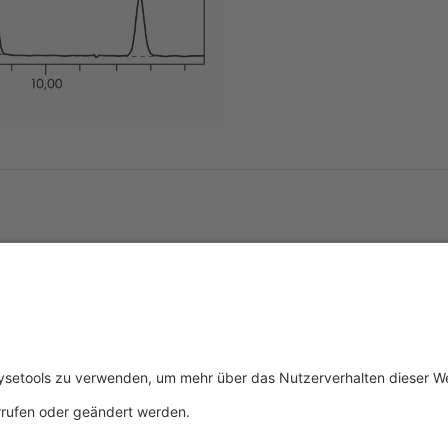
tliches
Über uns
Service & 
essum
Wer wir sind
Events
schutz
Produkte
Downloads
ngsbedingungen
Aktuelles
Technischer
Kontakt
Allgemeine 
Zertifikate
IFU anforde