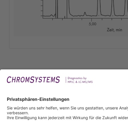
Rech
Impr
Daten
Nutzu
AGB
AEB