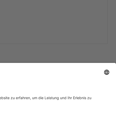
Support
Zertifizierungen
EU IVDR Zertifikat
ISO 9001 Zertifikat
 Support
ISO 13485 Zertifikat
Anfrage
ISO 13485 MDSAP Zertifikat
rn