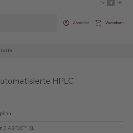
EN
DE
US
Anmelden
Warenkorb
IVDR
automatisierte HPLC
phrin
ilson® ASPEC™ XL