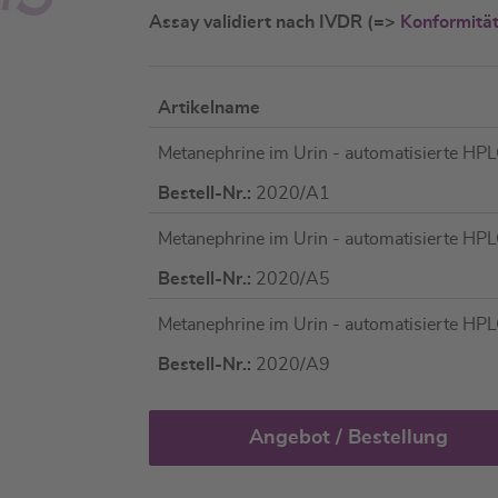
Assay validiert nach IVDR (=>
Konformitä
Artikelname
Artikel
Metanephrine im Urin - automatisierte HP
für
gruppiertes
Bestell-Nr.:
2020/A1
Produkt
Metanephrine im Urin - automatisierte HP
Bestell-Nr.:
2020/A5
Metanephrine im Urin - automatisierte HP
Bestell-Nr.:
2020/A9
Angebot / Bestellung