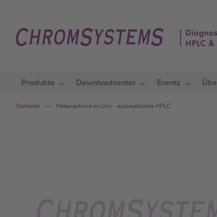
Zum
Inhalt
springen
Produkte
Downloadcenter
Events
Übe
Startseite
Metanephrine im Urin - automatisierte HPLC
Zum
Ende
der
Bildgalerie
springen