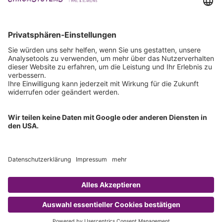
Downloads
Technischer Support
Allgemeine Anfrage
IFU anfordern
Zertifizierungen
EU IVDR Zertifikat
ISO 9001 Zertifikat
ISO 13485 Zertifikat
ISO 13485 MDSAP Zertifikat
Copyright © 2026 Chromsystems Instruments & Chemicals GmbH.