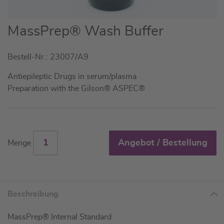
Zum
MassPrep® Wash Buffer
Anfang
der
Bestell-Nr.: 23007/A9
Bildgalerie
springen
Antiepileptic Drugs in serum/plasma
Preparation with the Gilson® ASPEC®
Angebot / Bestellung
Menge
Beschreibung
MassPrep® Internal Standard