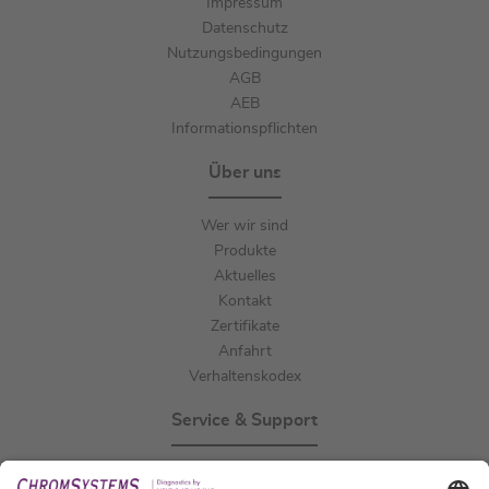
Impressum
Datenschutz
Nutzungsbedingungen
AGB
AEB
Informationspflichten
Über uns
Wer wir sind
Produkte
Aktuelles
Kontakt
Zertifikate
Anfahrt
Verhaltenskodex
Service & Support
Events