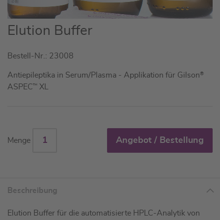
Zum
Elution Buffer
Anfang
der
Bestell-Nr.: 23008
Bildgalerie
springen
Antiepileptika in Serum/Plasma - Applikation für Gilson
®
ASPEC
™
XL
Angebot / Bestellung
Menge
Beschreibung
Elution Buffer für die automatisierte HPLC-Analytik von