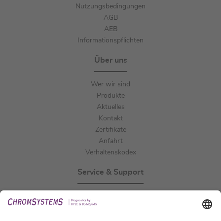
Nutzungsbedingungen
AGB
AEB
Informationspflichten
Über uns
Wer wir sind
Produkte
Aktuelles
Kontakt
Zertifikate
Anfahrt
Verhaltenskodex
Service & Support
Events
Downloads
Technischer Support