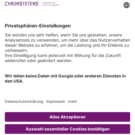
Events
Downloads
Technischer Support
Allgemeine Anfrage
IFU anfordern
Zertifizierungen
EU IVDR Zertifikat
ISO 9001 Zertifikat
ISO 13485 Zertifikat
ISO 13485 MDSAP Zertifikat