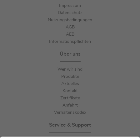
Impressum
Datenschutz
Nutzungsbedingungen
AGB
AEB
Informationspflichten
Über uns
Wer wir sind
Produkte
Aktuelles
Kontakt
Zertifikate
Anfahrt
Verhaltenskodex
Service & Support