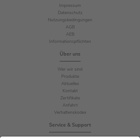
Impressum
Datenschutz
Nutzungsbedingungen
AGB
AEB
Informationspflichten
Über uns
Wer wir sind
Produkte
Aktuelles
Kontakt
Zertifikate
Anfahrt
Verhaltenskodex
Service & Support