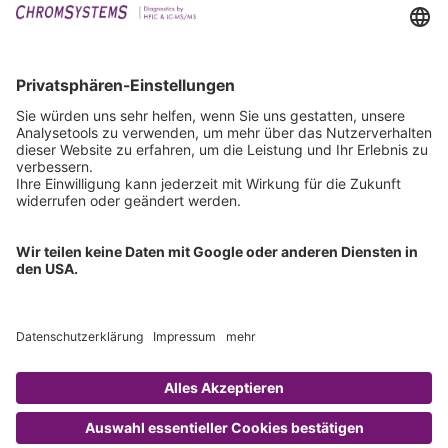
Events
Downloads
Technischer Support
Allgemeine Anfrage
IFU anfordern
Zertifizierungen
EU IVDR Zertifikat
ISO 9001 Zertifikat
ISO 13485 Zertifikat
ISO 13485 MDSAP Zertifikat