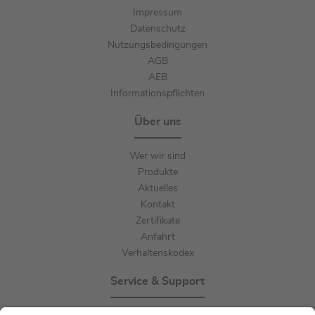
Impressum
Datenschutz
Nutzungsbedingungen
AGB
AEB
Informationspflichten
Über uns
Wer wir sind
Produkte
Aktuelles
Kontakt
Zertifikate
Anfahrt
Verhaltenskodex
Service & Support