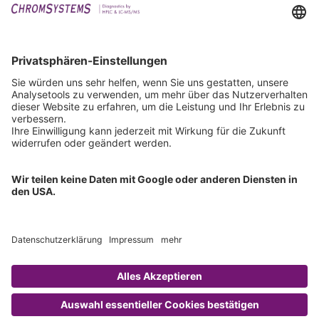
Events
Downloads
Technischer Support
Allgemeine Anfrage
IFU anfordern
Zertifizierungen
EU IVDR Zertifikat
ISO 9001 Zertifikat
ISO 13485 Zertifikat
ISO 13485 MDSAP Zertifikat