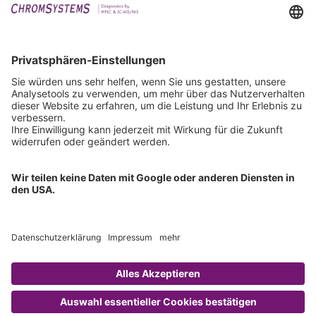
Events
Downloads
Technischer Support
Allgemeine Anfrage
IFU anfordern
Zertifizierungen
EU IVDR Zertifikat
ISO 9001 Zertifikat
ISO 13485 Zertifikat
ISO 13485 MDSAP Zertifikat