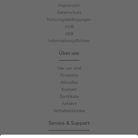
Impressum
Datenschutz
Nutzungsbedingungen
AGB
AEB
Informationspflichten
Über uns
Wer wir sind
Produkte
Aktuelles
Kontakt
Zertifikate
Anfahrt
Verhaltenskodex
Service & Support