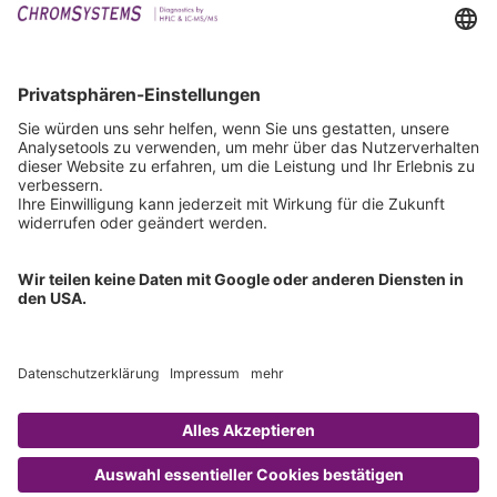
Events
Downloads
Technischer Support
Allgemeine Anfrage
IFU anfordern
Zertifizierungen
EU IVDR Zertifikat
ISO 9001 Zertifikat
ISO 13485 Zertifikat
ISO 13485 MDSAP Zertifikat