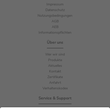
Impressum
Datenschutz
Nutzungsbedingungen
AGB
AEB
Informationspflichten
Über uns
Wer wir sind
Produkte
Aktuelles
Kontakt
Zertifikate
Anfahrt
Verhaltenskodex
Service & Support