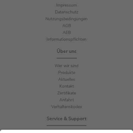
Impressum
Datenschutz
Nutzungsbedingungen
AGB
AEB
Informationspflichten
Über uns
Wer wir sind
Produkte
Aktuelles
Kontakt
Zertifikate
Anfahrt
Verhaltenskodex
Service & Support