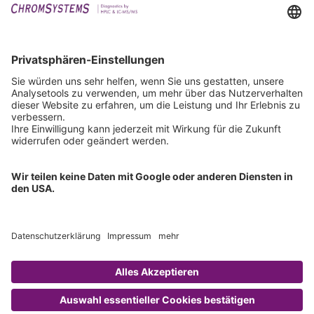
Events
Downloads
Technischer Support
Allgemeine Anfrage
IFU anfordern
Zertifizierungen
EU IVDR Zertifikat
ISO 9001 Zertifikat
ISO 13485 Zertifikat
ISO 13485 MDSAP Zertifikat