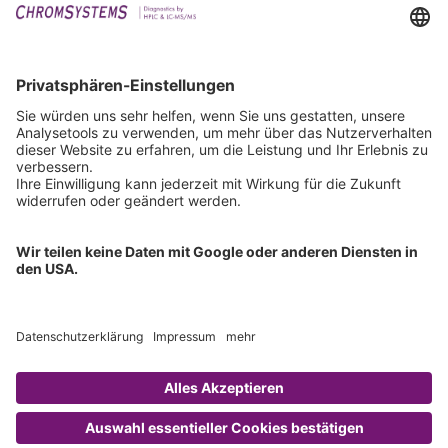
Events
Downloads
Technischer Support
Allgemeine Anfrage
IFU anfordern
Zertifizierungen
EU IVDR Zertifikat
ISO 9001 Zertifikat
ISO 13485 Zertifikat
ISO 13485 MDSAP Zertifikat