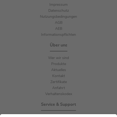
Impressum
Datenschutz
Nutzungsbedingungen
AGB
AEB
Informationspflichten
Über uns
Wer wir sind
Produkte
Aktuelles
Kontakt
Zertifikate
Anfahrt
Verhaltenskodex
Service & Support