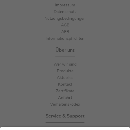
Impressum
Datenschutz
Nutzungsbedingungen
AGB
AEB
Informationspflichten
Über uns
Wer wir sind
Produkte
Aktuelles
Kontakt
Zertifikate
Anfahrt
Verhaltenskodex
Service & Support