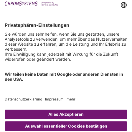
Events
Downloads
Technischer Support
Allgemeine Anfrage
IFU anfordern
Zertifizierungen
EU IVDR Zertifikat
ISO 9001 Zertifikat
ISO 13485 Zertifikat
ISO 13485 MDSAP Zertifikat