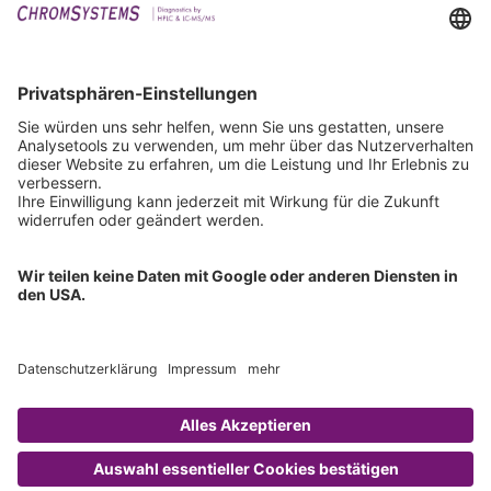
Events
Downloads
Technischer Support
Allgemeine Anfrage
IFU anfordern
Zertifizierungen
EU IVDR Zertifikat
ISO 9001 Zertifikat
ISO 13485 Zertifikat
ISO 13485 MDSAP Zertifikat