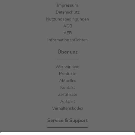
Impressum
Datenschutz
Nutzungsbedingungen
AGB
AEB
Informationspflichten
Über uns
Wer wir sind
Produkte
Aktuelles
Kontakt
Zertifikate
Anfahrt
Verhaltenskodex
Service & Support