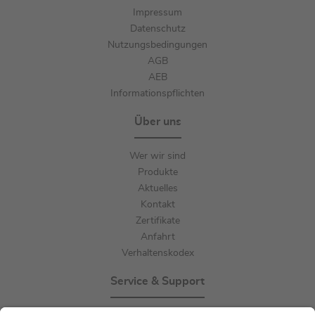
Impressum
Datenschutz
Nutzungsbedingungen
AGB
AEB
Informationspflichten
Über uns
Wer wir sind
Produkte
Aktuelles
Kontakt
Zertifikate
Anfahrt
Verhaltenskodex
Service & Support