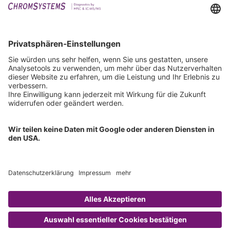
Events
Downloads
Technischer Support
Allgemeine Anfrage
IFU anfordern
Zertifizierungen
EU IVDR Zertifikat
ISO 9001 Zertifikat
ISO 13485 Zertifikat
ISO 13485 MDSAP Zertifikat