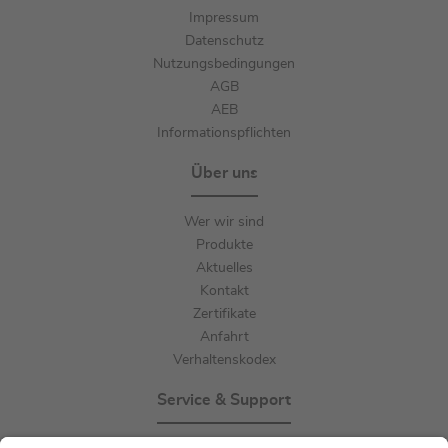
Impressum
Datenschutz
Nutzungsbedingungen
AGB
AEB
Informationspflichten
Über uns
Wer wir sind
Produkte
Aktuelles
Kontakt
Zertifikate
Anfahrt
Verhaltenskodex
Service & Support