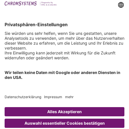
Events
Downloads
Technischer Support
Allgemeine Anfrage
IFU anfordern
Zertifizierungen
EU IVDR Zertifikat
ISO 9001 Zertifikat
ISO 13485 Zertifikat
ISO 13485 MDSAP Zertifikat