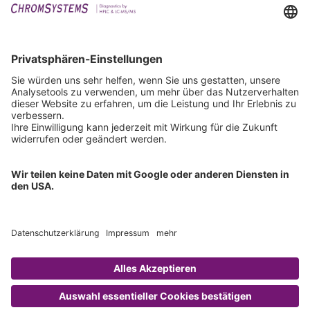
Events
Downloads
Technischer Support
Allgemeine Anfrage
IFU anfordern
Zertifizierungen
EU IVDR Zertifikat
ISO 9001 Zertifikat
ISO 13485 Zertifikat
ISO 13485 MDSAP Zertifikat