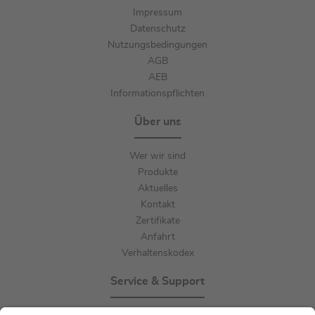
Impressum
Datenschutz
Nutzungsbedingungen
AGB
AEB
Informationspflichten
Über uns
Wer wir sind
Produkte
Aktuelles
Kontakt
Zertifikate
Anfahrt
Verhaltenskodex
Service & Support