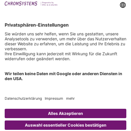
Events
Downloads
Technischer Support
Allgemeine Anfrage
IFU anfordern
Zertifizierungen
EU IVDR Zertifikat
ISO 9001 Zertifikat
ISO 13485 Zertifikat
ISO 13485 MDSAP Zertifikat