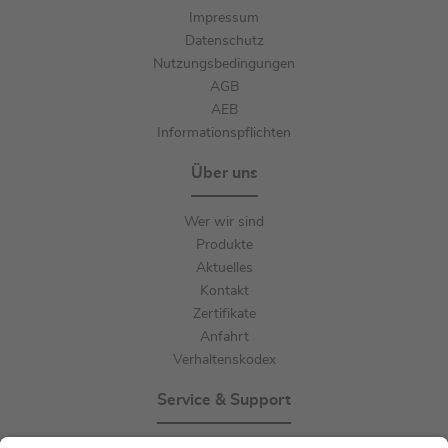
Impressum
Datenschutz
Nutzungsbedingungen
AGB
AEB
Informationspflichten
Über uns
Wer wir sind
Produkte
Aktuelles
Kontakt
Zertifikate
Anfahrt
Verhaltenskodex
Service & Support