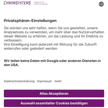
Events
Downloads
Technischer Support
Allgemeine Anfrage
IFU anfordern
Zertifizierungen
EU IVDR Zertifikat
ISO 9001 Zertifikat
ISO 13485 Zertifikat
ISO 13485 MDSAP Zertifikat