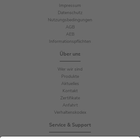
Impressum
Datenschutz
Nutzungsbedingungen
AGB
AEB
Informationspflichten
Über uns
Wer wir sind
Produkte
Aktuelles
Kontakt
Zertifikate
Anfahrt
Verhaltenskodex
Service & Support