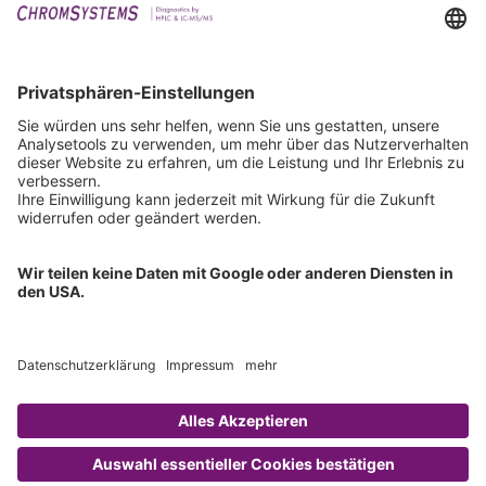
Events
Downloads
Technischer Support
Allgemeine Anfrage
IFU anfordern
Zertifizierungen
EU IVDR Zertifikat
ISO 9001 Zertifikat
ISO 13485 Zertifikat
ISO 13485 MDSAP Zertifikat