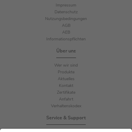
Impressum
Datenschutz
Nutzungsbedingungen
AGB
AEB
Informationspflichten
Über uns
Wer wir sind
Produkte
Aktuelles
Kontakt
Zertifikate
Anfahrt
Verhaltenskodex
Service & Support