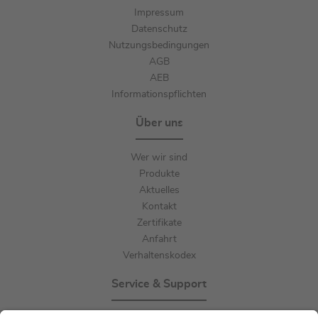
Impressum
Datenschutz
Nutzungsbedingungen
AGB
AEB
Informationspflichten
Über uns
Wer wir sind
Produkte
Aktuelles
Kontakt
Zertifikate
Anfahrt
Verhaltenskodex
Service & Support