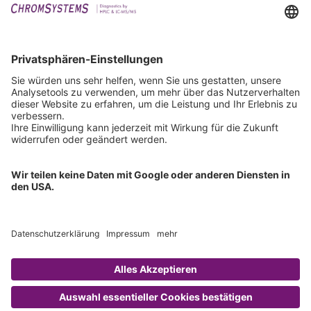
Events
Downloads
Technischer Support
Allgemeine Anfrage
IFU anfordern
Zertifizierungen
EU IVDR Zertifikat
ISO 9001 Zertifikat
ISO 13485 Zertifikat
ISO 13485 MDSAP Zertifikat