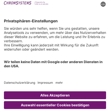
Events
Downloads
Technischer Support
Allgemeine Anfrage
IFU anfordern
Zertifizierungen
EU IVDR Zertifikat
ISO 9001 Zertifikat
ISO 13485 Zertifikat
ISO 13485 MDSAP Zertifikat