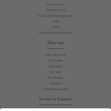
Impressum
Datenschutz
Nutzungsbedingungen
AGB
AEB
Informationspflichten
Über uns
Wer wir sind
Produkte
Aktuelles
Kontakt
Zertifikate
Anfahrt
Verhaltenskodex
Service & Support