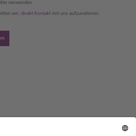
kte verwenden.
itten wir,
direkt Kontakt
mit uns aufzunehmen.
en
Support
Zertifizierungen