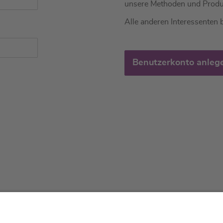
unsere Methoden und Produ
Alle anderen Interessenten b
Benutzerkonto anleg
tliches
Über uns
Service & 