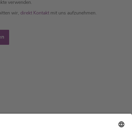
kte verwenden.
itten wir,
direkt Kontakt
mit uns aufzunehmen.
en
Support
Zertifizierungen