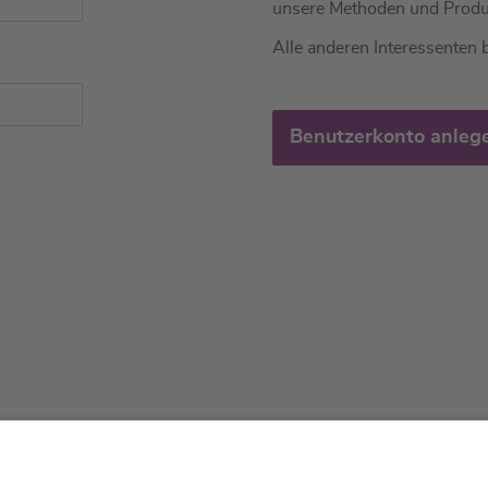
unsere Methoden und Produ
Alle anderen Interessenten b
Benutzerkonto anleg
tliches
Über uns
Service & 