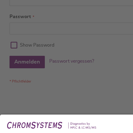
Passwort
Show Password
Passwort vergessen?
Anmelden
Rech