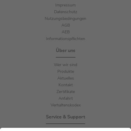
Impressum
Datenschutz
Nutzungsbedingungen
AGB
AEB
Informationspflichten
Über uns
Wer wir sind
Produkte
Aktuelles
Kontakt
Zertifikate
Anfahrt
Verhaltenskodex
Service & Support