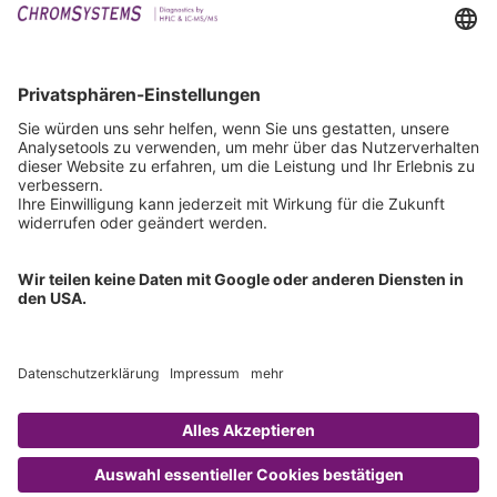
Events
Downloads
Technischer Support
Allgemeine Anfrage
IFU anfordern
Zertifizierungen
EU IVDR Zertifikat
ISO 9001 Zertifikat
ISO 13485 Zertifikat
ISO 13485 MDSAP Zertifikat