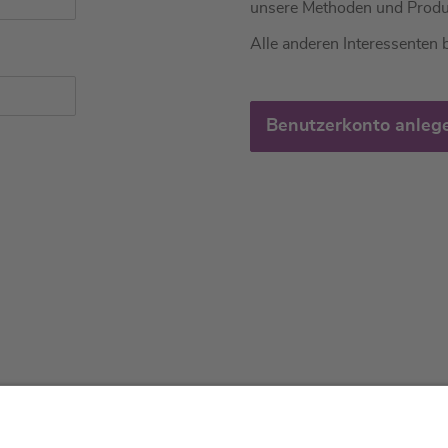
unsere Methoden und Produ
Alle anderen Interessenten b
Benutzerkonto anleg
tliches
Über uns
Service & 