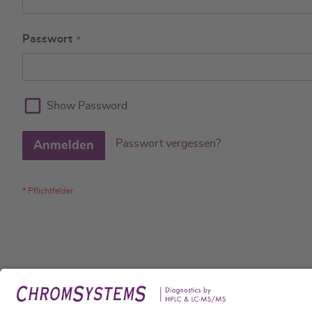
Passwort
Show Password
Passwort vergessen?
Anmelden
Rech