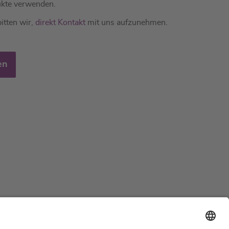
kte verwenden.
itten wir,
direkt Kontakt
mit uns aufzunehmen.
en
Support
Zertifizierungen