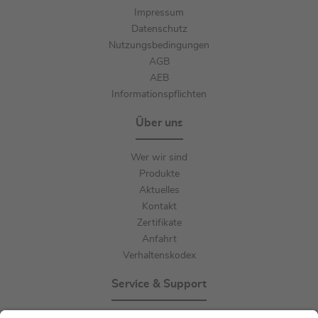
Impressum
Datenschutz
Nutzungsbedingungen
AGB
AEB
Informationspflichten
Über uns
Wer wir sind
Produkte
Aktuelles
Kontakt
Zertifikate
Anfahrt
Verhaltenskodex
Service & Support