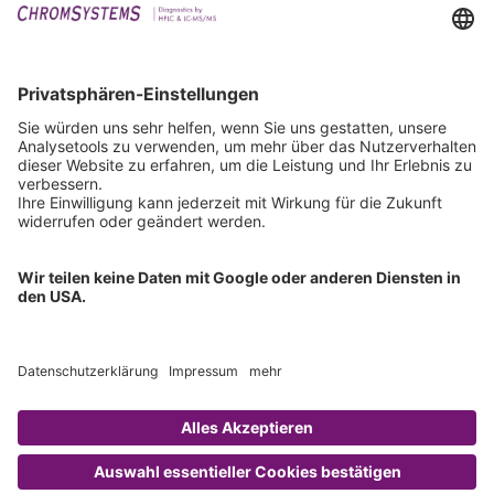
Events
Downloads
Technischer Support
Allgemeine Anfrage
IFU anfordern
Zertifizierungen
EU IVDR Zertifikat
ISO 9001 Zertifikat
ISO 13485 Zertifikat
ISO 13485 MDSAP Zertifikat