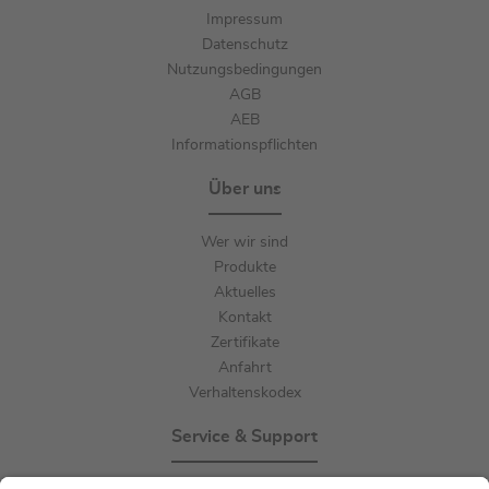
Impressum
Datenschutz
Nutzungsbedingungen
AGB
AEB
Informationspflichten
Über uns
Wer wir sind
Produkte
Aktuelles
Kontakt
Zertifikate
Anfahrt
Verhaltenskodex
Service & Support