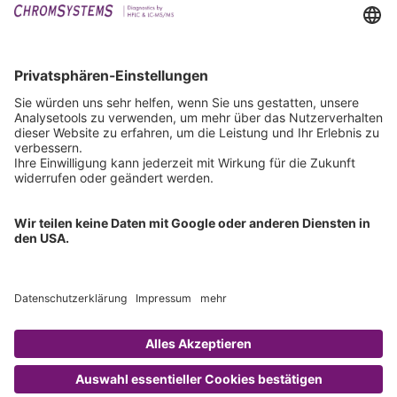
Events
Downloads
Technischer Support
Allgemeine Anfrage
IFU anfordern
Zertifizierungen
EU IVDR Zertifikat
ISO 9001 Zertifikat
ISO 13485 Zertifikat
ISO 13485 MDSAP Zertifikat