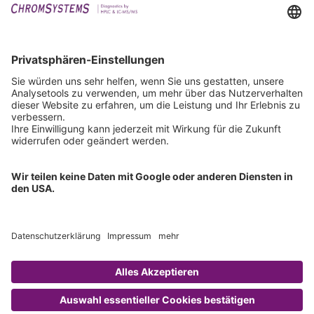
Events
Downloads
Technischer Support
Allgemeine Anfrage
IFU anfordern
Zertifizierungen
EU IVDR Zertifikat
ISO 9001 Zertifikat
ISO 13485 Zertifikat
ISO 13485 MDSAP Zertifikat