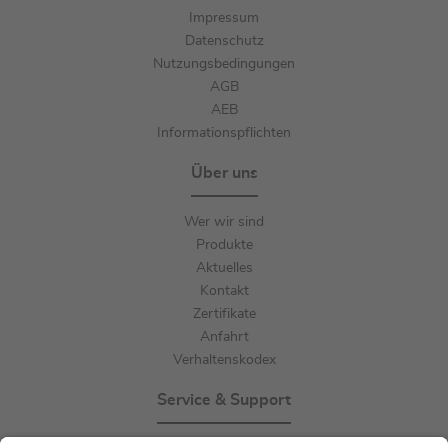
Impressum
Datenschutz
Nutzungsbedingungen
AGB
AEB
Informationspflichten
Über uns
Wer wir sind
Produkte
Aktuelles
Kontakt
Zertifikate
Anfahrt
Verhaltenskodex
Service & Support