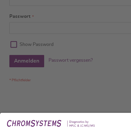
Passwort
Show Password
Passwort vergessen?
Anmelden
Rech