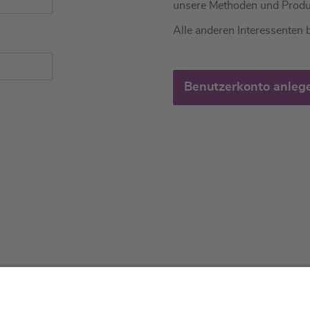
unsere Methoden und Produ
Alle anderen Interessenten b
Benutzerkonto anleg
tliches
Über uns
Service & 