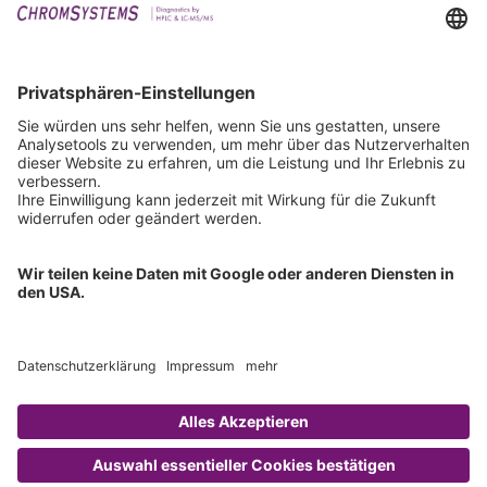
Events
Downloads
Technischer Support
Allgemeine Anfrage
IFU anfordern
Zertifizierungen
EU IVDR Zertifikat
ISO 9001 Zertifikat
ISO 13485 Zertifikat
ISO 13485 MDSAP Zertifikat