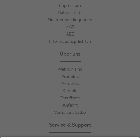
Impressum
Datenschutz
Nutzungsbedingungen
AGB
AEB
Informationspflichten
Über uns
Wer wir sind
Produkte
Aktuelles
Kontakt
Zertifikate
Anfahrt
Verhaltenskodex
Service & Support