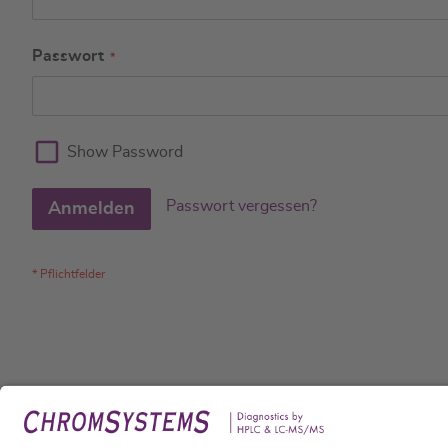
Passwort
Show Password
Passwort vergessen?
Anmelden
Rech