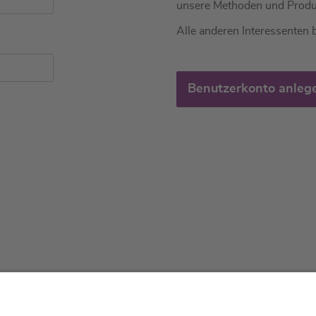
unsere Methoden und Produ
Alle anderen Interessenten b
Benutzerkonto anleg
tliches
Über uns
Service & 