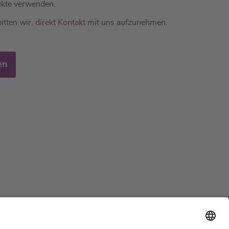
kte verwenden.
itten wir,
direkt Kontakt
mit uns aufzunehmen.
en
Support
Zertifizierungen