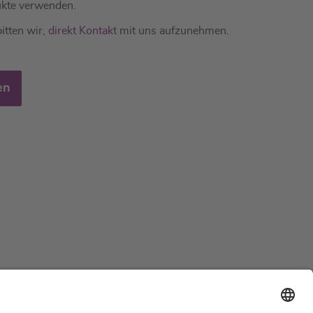
kte verwenden.
itten wir,
direkt Kontakt
mit uns aufzunehmen.
en
Support
Zertifizierungen