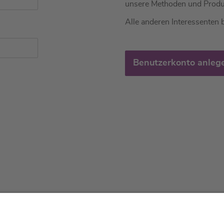
unsere Methoden und Produ
Alle anderen Interessenten b
Benutzerkonto anleg
tliches
Über uns
Service & 