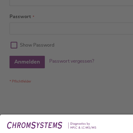
Passwort
Show Password
Passwort vergessen?
Anmelden
Rech