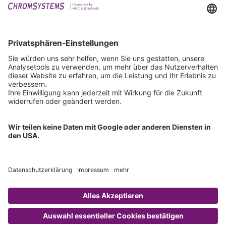
Events
Downloads
Technischer Support
Allgemeine Anfrage
IFU anfordern
Zertifizierungen
EU IVDR Zertifikat
ISO 9001 Zertifikat
ISO 13485 Zertifikat
ISO 13485 MDSAP Zertifikat