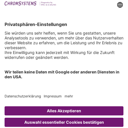
Events
Downloads
Technischer Support
Allgemeine Anfrage
IFU anfordern
Zertifizierungen
EU IVDR Zertifikat
ISO 9001 Zertifikat
ISO 13485 Zertifikat
ISO 13485 MDSAP Zertifikat