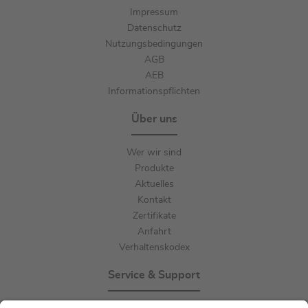
Impressum
Datenschutz
Nutzungsbedingungen
AGB
AEB
Informationspflichten
Über uns
Wer wir sind
Produkte
Aktuelles
Kontakt
Zertifikate
Anfahrt
Verhaltenskodex
Service & Support