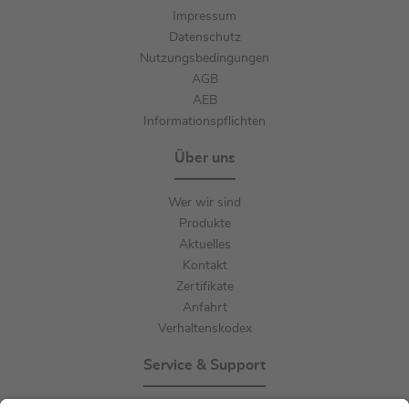
Impressum
Datenschutz
Nutzungsbedingungen
AGB
AEB
Informationspflichten
Über uns
Wer wir sind
Produkte
Aktuelles
Kontakt
Zertifikate
Anfahrt
Verhaltenskodex
Service & Support