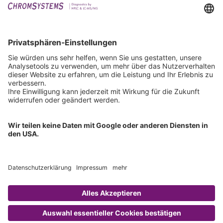
Events
Downloads
Technischer Support
Allgemeine Anfrage
IFU anfordern
Zertifizierungen
EU IVDR Zertifikat
ISO 9001 Zertifikat
ISO 13485 Zertifikat
ISO 13485 MDSAP Zertifikat