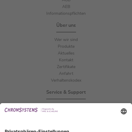
AGB
AEB
Informationspflichten
Über uns
Wer wir sind
Produkte
Aktuelles
Kontakt
Zertifikate
Anfahrt
Verhaltenskodex
Service & Support
Events
Downloads
Technischer Support
Allgemeine Anfrage