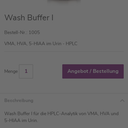
Zum
Wash Buffer I
Anfang
der
Bestell-Nr.: 1005
Bildgalerie
springen
VMA, HVA, 5-HIAA im Urin - HPLC
Angebot / Bestellung
Menge
Beschreibung
Wash Buffer I für die HPLC-Analytik von VMA, HVA und
5-HIAA im Urin.