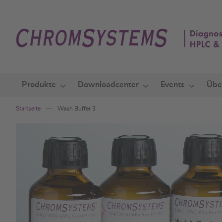
Zum
Inhalt
springen
Produkte
Downloadcenter
Events
Übe
Startseite
Wash Buffer 3
Zum
Ende
der
Bildgalerie
springen