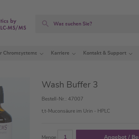
Search
Search
r Chromsystems
Karriere
Kontakt & Support
Wash Buffer 3
Bestell-Nr.: 47007
t,t-Muconsäure im Urin - HPLC
Angebot / Be
Menge