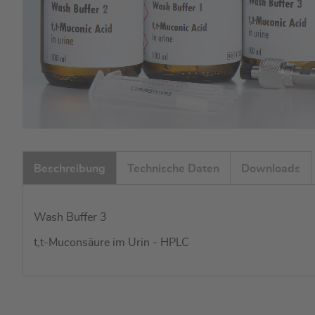
Zum
Anfang
Beschreibung
Technische Daten
Downloads
der
Bildgalerie
springen
Wash Buffer 3
t,t-Muconsäure im Urin - HPLC